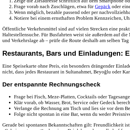
Zeige die Zieladresse schriftlich auf dem Smartphone od
Frage vorab nach Zuschlägen, etwa für
Gepäck
oder eine
Wenn möglich, bezahle passend oder per nachvollziehba
Notiere bei einem ernsthaften Problem Kennzeichen, Uhr
Öffentliche Verkehrsmittel sind auf vielen Strecken eine prakt
Haltestellensuche. Für Busfahrten weist sie außerdem auf die 
und Verkehrslage ab – prüfe die Route deshalb am selben Tag
Restaurants, Bars und Einladungen: 
Eine Speisekarte ohne Preis, ein besonders drängender Einlad
nicht, dass jedes Restaurant in Sultanahmet, Beyoğlu oder Kara
Der entspannte Rechnungscheck
Frage bei Fisch, Meze-Platten, Cocktails oder Tagesang
Klär vorab, ob Wasser, Brot, Service oder Gedeck berec
Verlange die Rechnung am Tisch und lies sie vor dem Be
Folge nicht spontan in eine Bar, wenn du weder Preisniv
Gerade bei spontanen Bekanntschaften gilt: Freundlichkeit i