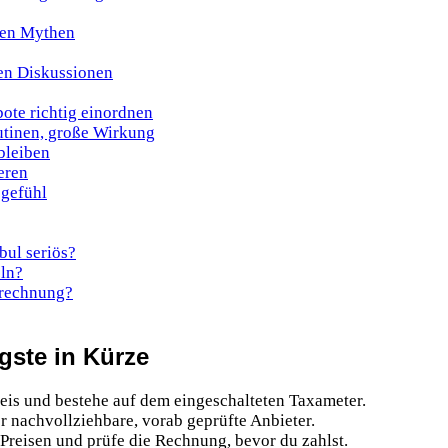
sten Mythen
ren Diskussionen
ote richtig einordnen
tinen, große Wirkung
bleiben
eren
sgefühl
bul seriös?
ln?
trechnung?
igste in Kürze
eis und bestehe auf dem eingeschalteten Taxameter.
er nachvollziehbare, vorab geprüfte Anbieter.
 Preisen und prüfe die Rechnung, bevor du zahlst.