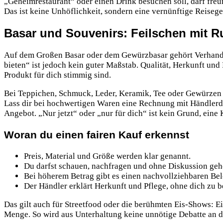
„Geheimrestaurant“ oder einen Drink besuchen soll, darf freun
Das ist keine Unhöflichkeit, sondern eine vernünftige Reiseg
Basar und Souvenirs: Feilschen mit Ru
Auf dem Großen Basar oder dem Gewürzbasar gehört Verhandeln
bieten“ ist jedoch kein guter Maßstab. Qualität, Herkunft und 
Produkt für dich stimmig sind.
Bei Teppichen, Schmuck, Leder, Keramik, Tee oder Gewürzen h
Lass dir bei hochwertigen Waren eine Rechnung mit Händlerd
Angebot. „Nur jetzt“ oder „nur für dich“ ist kein Grund, eine
Woran du einen fairen Kauf erkennst
Preis, Material und Größe werden klar genannt.
Du darfst schauen, nachfragen und ohne Diskussion geh
Bei höherem Betrag gibt es einen nachvollziehbaren Bel
Der Händler erklärt Herkunft und Pflege, ohne dich zu 
Das gilt auch für Streetfood oder die berühmten Eis-Shows: E
Menge. So wird aus Unterhaltung keine unnötige Debatte an d