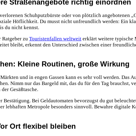
re Straßenangebote richtig einordnen
verlorenen Schuhputzbürste oder von plötzlich angebotenen „G
ziale Höflichkeit. Du musst nicht unfreundlich werden: Ein kl
s du nicht kennst.
er Ratgeber zu
Touristenfallen weltweit
erklärt weitere typische
itet bleibt, erkennt den Unterschied zwischen einer freundlic
n: Kleine Routinen, große Wirkung
uf Märkten und in engen Gassen kann es sehr voll werden. Das Au
. Nimm nur das Bargeld mit, das du für den Tag brauchst, ve
n der Gesäßtasche.
r Bestätigung. Bei Geldautomaten bevorzugst du gut beleuchtet
 einer lebhaften Metropole besonders sinnvoll. Bewahre digital
r Ort flexibel bleiben