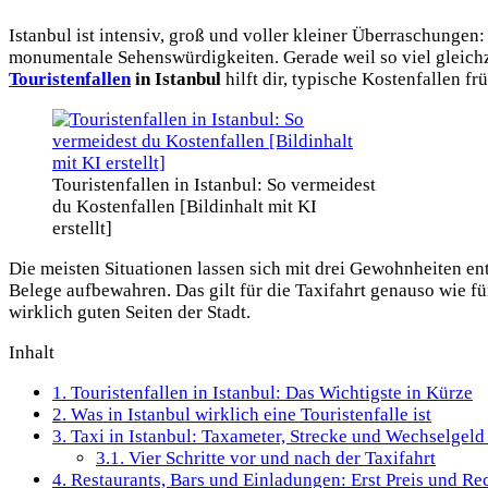
Istanbul ist intensiv, groß und voller kleiner Überraschunge
monumentale Sehenswürdigkeiten. Gerade weil so viel gleichzei
Touristenfallen
in Istanbul
hilft dir, typische Kostenfallen f
Touristenfallen in Istanbul: So vermeidest
du Kostenfallen [Bildinhalt mit KI
erstellt]
Die meisten Situationen lassen sich mit drei Gewohnheiten e
Belege aufbewahren. Das gilt für die Taxifahrt genauso wie fü
wirklich guten Seiten der Stadt.
Inhalt
1.
Touristenfallen in Istanbul: Das Wichtigste in Kürze
2.
Was in Istanbul wirklich eine Touristenfalle ist
3.
Taxi in Istanbul: Taxameter, Strecke und Wechselgeld
3.1.
Vier Schritte vor und nach der Taxifahrt
4.
Restaurants, Bars und Einladungen: Erst Preis und R