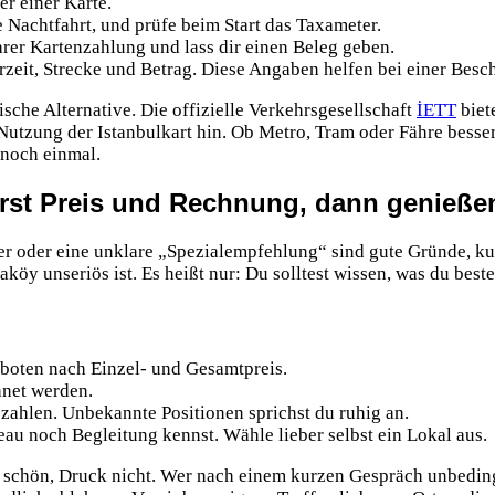
er einer Karte.
 Nachtfahrt, und prüfe beim Start das Taxameter.
rer Kartenzahlung und lass dir einen Beleg geben.
zeit, Strecke und Betrag. Diese Angaben helfen bei einer Besc
ische Alternative. Die offizielle Verkehrsgesellschaft
İETT
biet
Nutzung der Istanbulkart hin. Ob Metro, Tram oder Fähre besser 
 noch einmal.
Erst Preis und Rechnung, dann genieße
er oder eine unklare „Spezialempfehlung“ sind gute Gründe, ku
köy unseriös ist. Es heißt nur: Du solltest wissen, was du beste
eboten nach Einzel- und Gesamtpreis.
hnet werden.
zahlen. Unbekannte Positionen sprichst du ruhig an.
eau noch Begleitung kennst. Wähle lieber selbst ein Lokal aus.
st schön, Druck nicht. Wer nach einem kurzen Gespräch unbedin