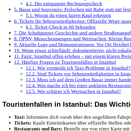
4.1.
Der entspannte Rechnungscheck
5.
Basar und Souvenirs: Feilschen mit Ruhe statt mit fe
5.1.
Woran du einen fairen Kauf erkennst
6.
Tickets für Sehenswürdigkeiten: Offizielle Wege spa
6.1.
Ticket-Check in 60 Sekunden
7.
Die Schuhputzer-Geschichte und andere Straßenangeb
8.
ÖPNV, Menschenmengen und Wertsachen: Kleine Rou
9.
Aktuelle Lage und Demonstrationen: Vor Ort flexibel 
10.
Wenn etwas schiefläuft: dokumentieren, nicht eskali
11.
Fazit: Istanbul offen erleben – mit einem klaren Prei
12.
Häufige Fragen zu Touristenfallen in Istanbul
12.1.
Wie vermeide ich Taxi-Probleme in Istanbul?
12.2.
Sind Tickets vor Sehenswürdigkeiten in Istan
12.3.
Muss ich auf dem Großen Basar immer hande
12.4.
Was mache ich bei einer unklaren Restauran
12.5.
Wie schütze ich Wertsachen in Istanbul?
Touristenfallen in Istanbul: Das Wicht
Taxi:
Informiere dich vorab über den ungefähren Fahrpr
Tickets:
Kaufe Eintrittskarten über offizielle Stellen od
Restaurants und Bars:
Bestelle nur von einer Karte mit