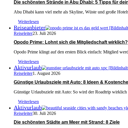
Die schönsten Strände in Abu Dhabi: 5 Tipps für dei
Abu Dhabi kann viel mehr als Skyline, Wüste und große Hotels
Weiterlesen
Reiseanbieter
Reiseleiter
23. Juli 2026
Opodo Prime: Lohnt sich die Mitgliedschaft wirklich?
Opodo Prime klingt auf den ersten Blick einfach: Mitglied werd
Weiterlesen
Aktivurlaub
Reiseleiter
1. August 2026
Günstige Urlaubsziele mit Auto: 8 Ideen & Kostench
Günstige Urlaubsziele mit Auto: So wird der Roadtrip wirklich
Weiterlesen
Aktivurlaub
Reiseleiter
30. Juli 2026
Die schönsten Städte am Meer mit Strand: 8 Ziele