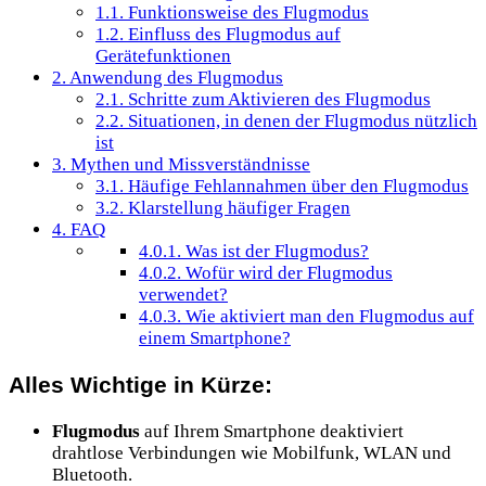
1.1.
Funktionsweise des Flugmodus
1.2.
Einfluss des Flugmodus auf
Gerätefunktionen
2.
Anwendung des Flugmodus
2.1.
Schritte zum Aktivieren des Flugmodus
2.2.
Situationen, in denen der Flugmodus nützlich
ist
3.
Mythen und Missverständnisse
3.1.
Häufige Fehlannahmen über den Flugmodus
3.2.
Klarstellung häufiger Fragen
4.
FAQ
4.0.1.
Was ist der Flugmodus?
4.0.2.
Wofür wird der Flugmodus
verwendet?
4.0.3.
Wie aktiviert man den Flugmodus auf
einem Smartphone?
Alles Wichtige in Kürze:
Flugmodus
auf Ihrem Smartphone deaktiviert
drahtlose Verbindungen wie Mobilfunk, WLAN und
Bluetooth.