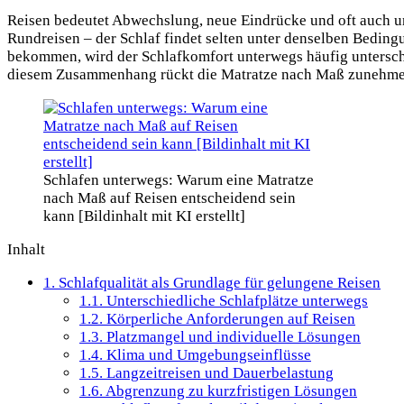
Reisen bedeutet Abwechslung, neue Eindrücke und oft auch 
Rundreisen – der Schlaf findet selten unter denselben Bedin
bekommen, wird der Schlafkomfort unterwegs häufig unterschät
diesem Zusammenhang rückt die Matratze nach Maß zunehmen
Schlafen unterwegs: Warum eine Matratze
nach Maß auf Reisen entscheidend sein
kann [Bildinhalt mit KI erstellt]
Inhalt
1.
Schlafqualität als Grundlage für gelungene Reisen
1.1.
Unterschiedliche Schlafplätze unterwegs
1.2.
Körperliche Anforderungen auf Reisen
1.3.
Platzmangel und individuelle Lösungen
1.4.
Klima und Umgebungseinflüsse
1.5.
Langzeitreisen und Dauerbelastung
1.6.
Abgrenzung zu kurzfristigen Lösungen