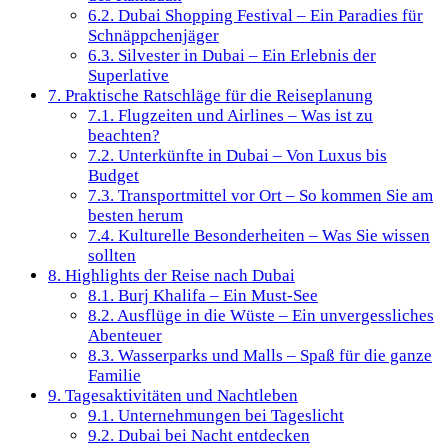
6.2.
Dubai Shopping Festival – Ein Paradies für
Schnäppchenjäger
6.3.
Silvester in Dubai – Ein Erlebnis der
Superlative
7.
Praktische Ratschläge für die Reiseplanung
7.1.
Flugzeiten und Airlines – Was ist zu
beachten?
7.2.
Unterkünfte in Dubai – Von Luxus bis
Budget
7.3.
Transportmittel vor Ort – So kommen Sie am
besten herum
7.4.
Kulturelle Besonderheiten – Was Sie wissen
sollten
8.
Highlights der Reise nach Dubai
8.1.
Burj Khalifa – Ein Must-See
8.2.
Ausflüge in die Wüste – Ein unvergessliches
Abenteuer
8.3.
Wasserparks und Malls – Spaß für die ganze
Familie
9.
Tagesaktivitäten und Nachtleben
9.1.
Unternehmungen bei Tageslicht
9.2.
Dubai bei Nacht entdecken