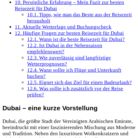
10.
Persönliche Erfahrung – Mein Fazit zur besten
Reisezeit für Dubai
10.1.
Tipps, wie man das Beste aus der Reisezeit
herausholt
11.
Aktuelle Wetterlage und Buchungscheck
12.
Häufige Fragen zur besten Reisezeit für Dubai
12.1.
Wann ist die beste Reisezeit für Dubai?
12.2.
Ist Dubai in der Nebensaison
empfehlenswert?
12.3.
Wie zuverlässig sind langfristige
Wetterprognosen?
12.4.
Wann sollte ich Flüge und Unterkunft
buchen?
12.5.
Eignet sich das Ziel für einen Badeurlaub?
12.6.
Was sollte ich zusätzlich vor der Reise
prüfen?
Dubai – eine kurze Vorstellung
Dubai, die größte Stadt der Vereinigten Arabischen Emirate,
beeindruckt mit einer faszinierenden Mischung aus Moderne
und Tradition. Neben den luxuriösen Wolkenkratzern und