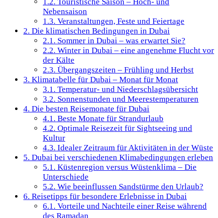
1.2.
Touristische Saison – Hoch- und
Nebensaison
1.3.
Veranstaltungen, Feste und Feiertage
2.
Die klimatischen Bedingungen in Dubai
2.1.
Sommer in Dubai – was erwartet Sie?
2.2.
Winter in Dubai – eine angenehme Flucht vor
der Kälte
2.3.
Übergangszeiten – Frühling und Herbst
3.
Klimatabelle für Dubai – Monat für Monat
3.1.
Temperatur- und Niederschlagsübersicht
3.2.
Sonnenstunden und Meerestemperaturen
4.
Die besten Reisemonate für Dubai
4.1.
Beste Monate für Strandurlaub
4.2.
Optimale Reisezeit für Sightseeing und
Kultur
4.3.
Idealer Zeitraum für Aktivitäten in der Wüste
5.
Dubai bei verschiedenen Klimabedingungen erleben
5.1.
Küstenregion versus Wüstenklima – Die
Unterschiede
5.2.
Wie beeinflussen Sandstürme den Urlaub?
6.
Reisetipps für besondere Erlebnisse in Dubai
6.1.
Vorteile und Nachteile einer Reise während
des Ramadan