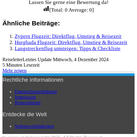
Lassen Sie gerne eine Bewertung da!
[Total:
0
Average:
0
]
Ähnliche Beiträge:
Zypern Flugzeit: Direktflug, Umstieg & Reisezeit
Hurghada Flugzeit: Direktflug, Umstieg & Reisezeit
Langstreckenflug umsteigen: Tipps & Checkliste
Reiseleiter
Letztes Update Mittwoch, 4 Dezember 2024
5 Minuten Lesezeit
Mehr zeigen
Rechtliche Informationen
Datenschutzerklärung
Impressum
Reiseanbieter
Entdecke die Welt
Sehenswürdigkeiten